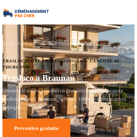
Accueil
Trasloco nel cantone di Thurgovie
Braunau
TRASLOCATORE PROFESSIONISTA — CANTONE DI
THURGOVIE
Trasloco a Braunau
Ottenete il vostro preventivo gratuito da un traslocatore
professionista a Braunau. Servizio 100% gratuito e senza
impegno.
Preventivo gratuito