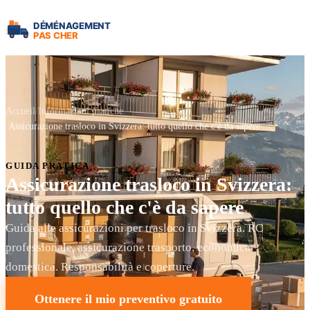
Accueil
Informazioni pratiche
Assicurazione trasloco in Svizzera: tutto quello che c'è da sapere
GUIDA PRATICA
Assicurazione trasloco in Svizzera:
tutto quello che c'è da sapere
Guida alle assicurazioni per trasloco in Svizzera. RC
professionale, assicurazione trasporto, economica
domestica. Responsabilità e coperture.
Ottenere il mio preventivo gratuito