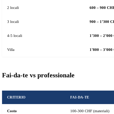
2 locali
600 – 900 CH
3 locali
900 – 1’300 
4-5 locali
1’300 – 2’00
Villa
1’800 – 3’00
Fai-da-te vs professionale
CRITERIO
FAI-DA-TE
Costo
100-300 CHF (materiali)