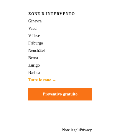
ZONE D'INTERVENTO
Ginevra
Vaud
Vallese
Friburgo
Neuchâtel
Berna
Zurigo
Basilea
Tutte le zone →
Preventivo gratuito
Note legali
Privacy