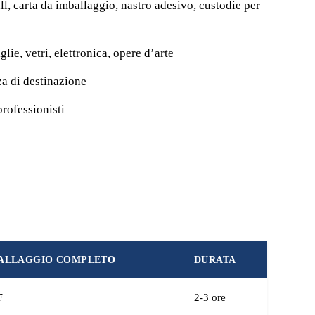
all, carta da imballaggio, nastro adesivo, custodie per
iglie, vetri, elettronica, opere d’arte
za di destinazione
professionisti
BALLAGGIO COMPLETO
DURATA
F
2-3 ore