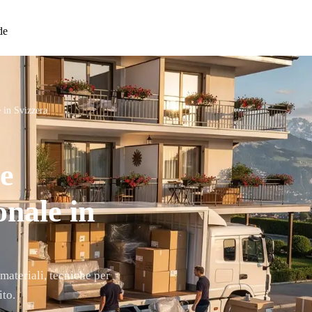
de
 in Svizzera
 e
onale in
materiali, tecniche per
ito.