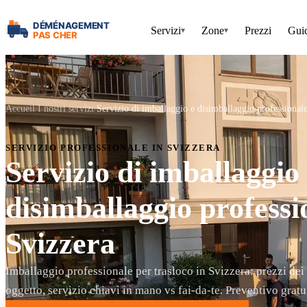
Servizi
Zone
Prezzi
Gui
▾
▾
Accueil
I nostri servizi
Servizio di imballaggio e disimballaggio professionale
SERVIZIO PROFESSIONALE IN SVIZZERA
Servizio di imballaggio
disimballaggio professi
Svizzera
Imballaggio professionale per trasloco in Svizzera: prezzi dei 
oggetto, servizio chiavi in mano vs fai-da-te. Preventivo gratu