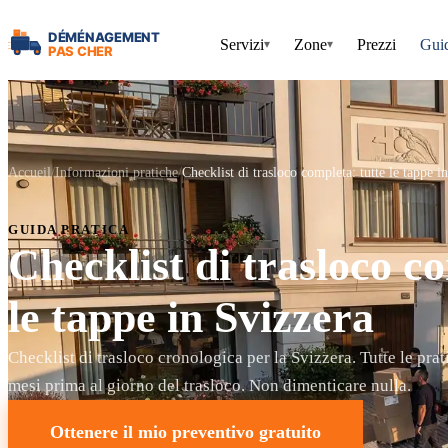
Servizi
Zone
Prezzi
Gui
▾
▾
Accueil
Informazioni pratiche
Checklist di trasloco completa: tutte le tappe i
GUIDA PRATICA
Checklist di trasloco c
le tappe in Svizzera
Checklist di trasloco cronologica per la Svizzera. Tutte le pra
mesi prima al giorno del trasloco. Non dimenticare nulla.
Ottenere il mio preventivo gratuito