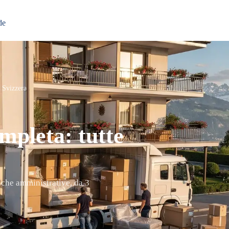
de
n Svizzera
ompleta: tutte
tiche amministrative, da 3