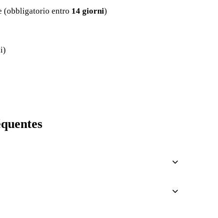
e (obbligatorio entro
14 giorni
)
i)
équentes