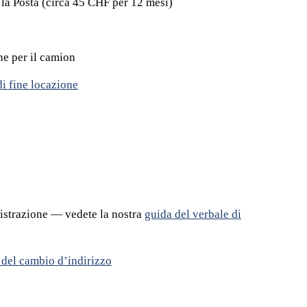
o la Posta (circa 45 CHF per 12 mesi)
e per il camion
di fine locazione
istrazione — vedete la nostra
guida del verbale di
 del cambio d’indirizzo