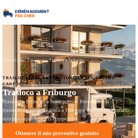
Accueil
Zone d'intervento
Trasloco a Friburgo
TRASLOCATORE PROFESSIONISTA NEL VOSTRO
CANTONE
Trasloco a Friburgo
Trasloco a Friburgo a buon prezzo. Preventivo di
traslocatore professionista a Friburgo. Preventivo gratuito,
servizio rapido, prezzi competitivi.
Ottenere il mio preventivo gratuito