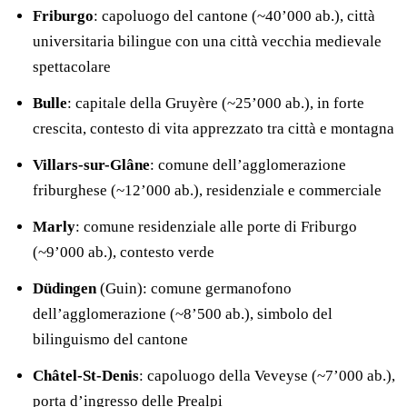
Friburgo
: capoluogo del cantone (~40’000 ab.), città
universitaria bilingue con una città vecchia medievale
spettacolare
Bulle
: capitale della Gruyère (~25’000 ab.), in forte
crescita, contesto di vita apprezzato tra città e montagna
Villars-sur-Glâne
: comune dell’agglomerazione
friburghese (~12’000 ab.), residenziale e commerciale
Marly
: comune residenziale alle porte di Friburgo
(~9’000 ab.), contesto verde
Düdingen
(Guin): comune germanofono
dell’agglomerazione (~8’500 ab.), simbolo del
bilinguismo del cantone
Châtel-St-Denis
: capoluogo della Veveyse (~7’000 ab.),
porta d’ingresso delle Prealpi