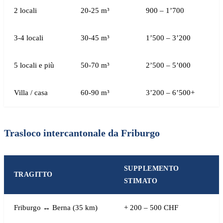
2 locali
20-25 m³
900 – 1’700
3-4 locali
30-45 m³
1’500 – 3’200
5 locali e più
50-70 m³
2’500 – 5’000
Villa / casa
60-90 m³
3’200 – 6’500+
Trasloco intercantonale da Friburgo
SUPPLEMENTO
TRAGITTO
STIMATO
Friburgo ↔ Berna (35 km)
+ 200 – 500 CHF