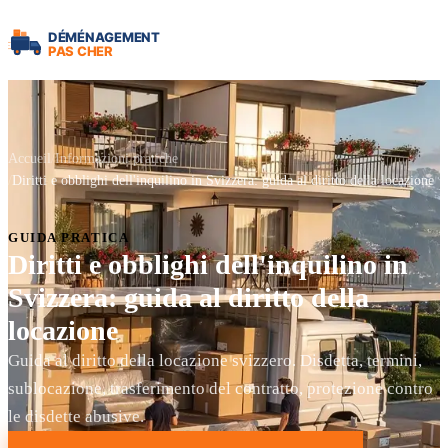
Accueil
Informazioni pratiche
Diritti e obblighi dell'inquilino in Svizzera: guida al diritto della locazione
GUIDA PRATICA
Diritti e obblighi dell'inquilino in
Svizzera: guida al diritto della
locazione
Guida al diritto della locazione svizzero. Disdetta, termini,
sublocazione, trasferimento del contratto, protezione contro
le disdette abusive.