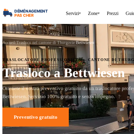
Servizi
Zone
Prezzi
Gui
▾
▾
Accueil
Trasloco nel cantone di Thurgovie
Bettwiesen
TRASLOCATORE PROFESSIONISTA — CANTONE DI THUR
Trasloco a Bettwiesen
Ottenete il vostro preventivo gratuito da un traslocatore profe
Bettwiesen. Servizio 100% gratuito e senza impegno.
Preventivo gratuito