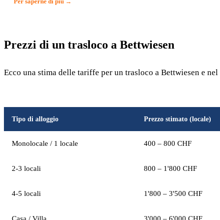
Per saperne di più →
Prezzi di un trasloco a Bettwiesen
Ecco una stima delle tariffe per un trasloco a Bettwiesen e ne
Tipo di alloggio
Prezzo stimato (locale)
Monolocale / 1 locale
400 – 800 CHF
2-3 locali
800 – 1'800 CHF
4-5 locali
1'800 – 3'500 CHF
Casa / Villa
3'000 – 6'000 CHF