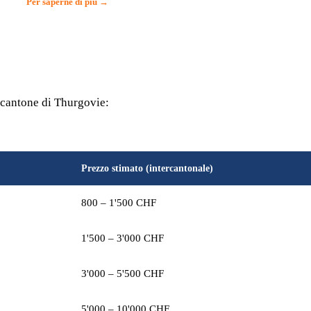
Per saperne di più →
l cantone di Thurgovie:
Prezzo stimato (intercantonale)
800 – 1'500 CHF
1'500 – 3'000 CHF
3'000 – 5'500 CHF
5'000 – 10'000 CHF