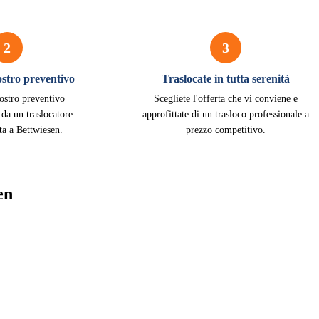
2
3
vostro preventivo
Traslocate in tutta serenità
vostro preventivo
Scegliete l'offerta che vi conviene e
 da un traslocatore
approfittate di un trasloco professionale a
ta a Bettwiesen.
prezzo competitivo.
en