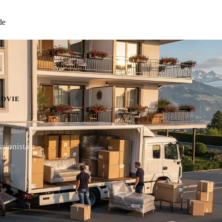
de
GOVIE
ssionista a