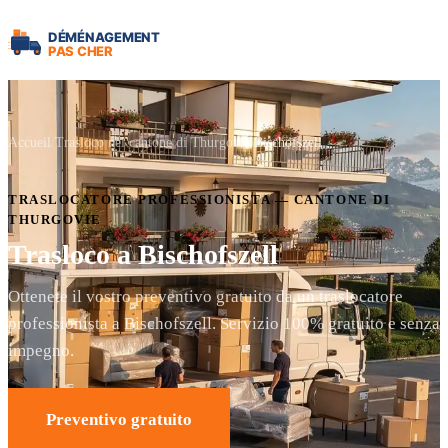
Accueil
Trasloco nel cantone di Thurgovie
Bischofszell
TRASLOCATORE PROFESSIONISTA — CANTONE DI
THURGOVIE
Trasloco a Bischofszell
Ottenete il vostro preventivo gratuito da un traslocatore
professionista a Bischofszell. Servizio 100% gratuito e senza
impegno.
Preventivo gratuito