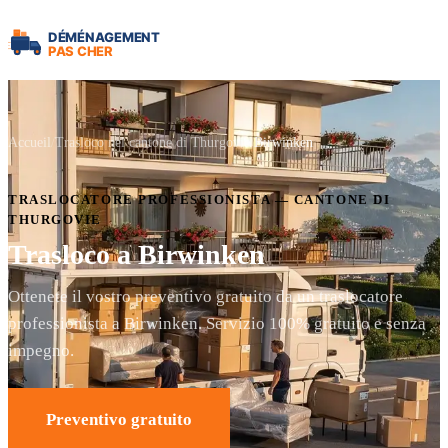
Accueil
Trasloco nel cantone di Thurgovie
Birwinken
TRASLOCATORE PROFESSIONISTA — CANTONE DI
THURGOVIE
Trasloco a Birwinken
Ottenete il vostro preventivo gratuito da un traslocatore
professionista a Birwinken. Servizio 100% gratuito e senza
impegno.
Preventivo gratuito