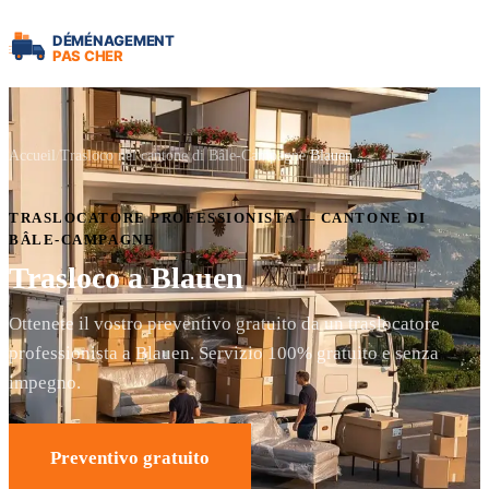
Accueil
Trasloco nel cantone di Bâle-Campagne
Blauen
TRASLOCATORE PROFESSIONISTA — CANTONE DI
BÂLE-CAMPAGNE
Trasloco a Blauen
Ottenete il vostro preventivo gratuito da un traslocatore
professionista a Blauen. Servizio 100% gratuito e senza
impegno.
Preventivo gratuito