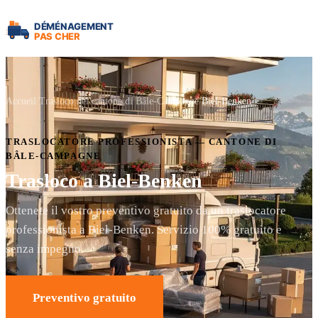
Accueil
Trasloco nel cantone di Bâle-Campagne
Biel-Benken
TRASLOCATORE PROFESSIONISTA — CANTONE DI
BÂLE-CAMPAGNE
Trasloco a Biel-Benken
Ottenete il vostro preventivo gratuito da un traslocatore
professionista a Biel-Benken. Servizio 100% gratuito e
senza impegno.
Preventivo gratuito