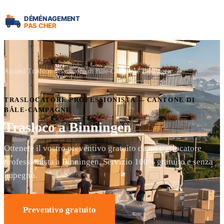
Accueil
Trasloco nel cantone di Bâle-Campagne
Binningen
TRASLOCATORE PROFESSIONISTA — CANTONE DI
BÂLE-CAMPAGNE
Trasloco a Binningen
Ottenete il vostro preventivo gratuito da un traslocatore
professionista a Binningen. Servizio 100% gratuito e senza
impegno.
Preventivo gratuito