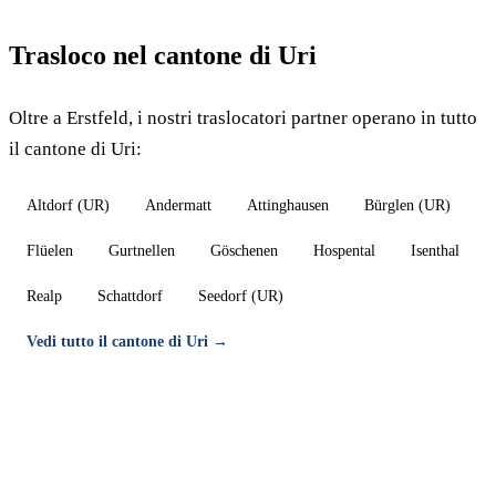
Trasloco nel cantone di Uri
Oltre a Erstfeld, i nostri traslocatori partner operano in tutto
il cantone di Uri:
Altdorf (UR)
Andermatt
Attinghausen
Bürglen (UR)
Flüelen
Gurtnellen
Göschenen
Hospental
Isenthal
Realp
Schattdorf
Seedorf (UR)
Vedi tutto il cantone di Uri →
Trasloco a Erstfeld — Preventivo gratuito