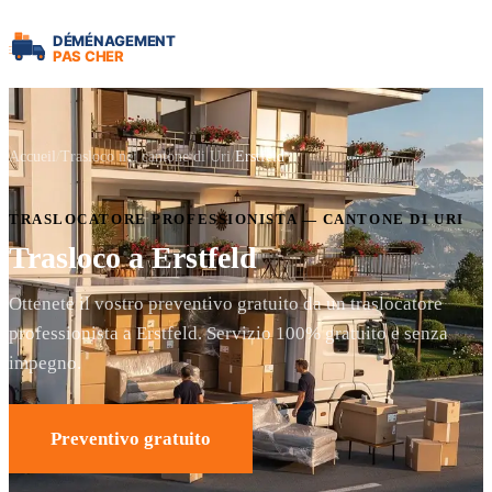
Accueil
Trasloco nel cantone di Uri
Erstfeld
TRASLOCATORE PROFESSIONISTA — CANTONE DI URI
Trasloco a Erstfeld
Ottenete il vostro preventivo gratuito da un traslocatore
professionista a Erstfeld. Servizio 100% gratuito e senza
impegno.
Preventivo gratuito