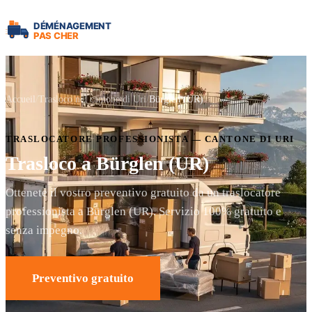
Accueil
Trasloco nel cantone di Uri
Bürglen (UR)
TRASLOCATORE PROFESSIONISTA — CANTONE DI URI
Trasloco a Bürglen (UR)
Ottenete il vostro preventivo gratuito da un traslocatore
professionista a Bürglen (UR). Servizio 100% gratuito e
senza impegno.
Preventivo gratuito