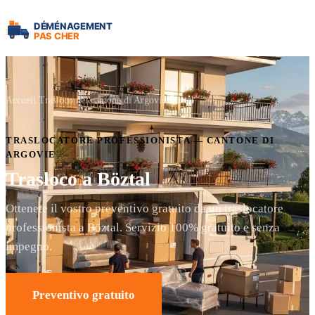
Accueil
Trasloco nel cantone di Argovie
Böztal
TRASLOCATORE PROFESSIONISTA — CANTONE DI
ARGOVIE
Trasloco a Böztal
Ottenete il vostro preventivo gratuito da un traslocatore
professionista a Böztal. Servizio 100% gratuito e senza
impegno.
Preventivo gratuito