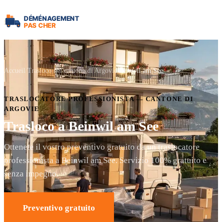
Accueil
Trasloco nel cantone di Argovie
Beinwil am See
TRASLOCATORE PROFESSIONISTA — CANTONE DI
ARGOVIE
Trasloco a Beinwil am See
Ottenete il vostro preventivo gratuito da un traslocatore
professionista a Beinwil am See. Servizio 100% gratuito e
senza impegno.
Preventivo gratuito