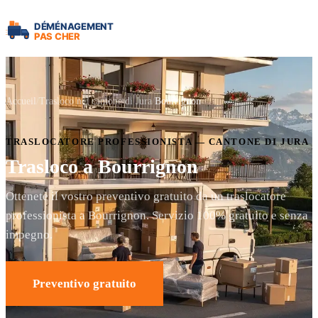
Accueil
Trasloco nel cantone di Jura
Bourrignon
TRASLOCATORE PROFESSIONISTA — CANTONE DI JURA
Trasloco a Bourrignon
Ottenete il vostro preventivo gratuito da un traslocatore
professionista a Bourrignon. Servizio 100% gratuito e senza
impegno.
Preventivo gratuito