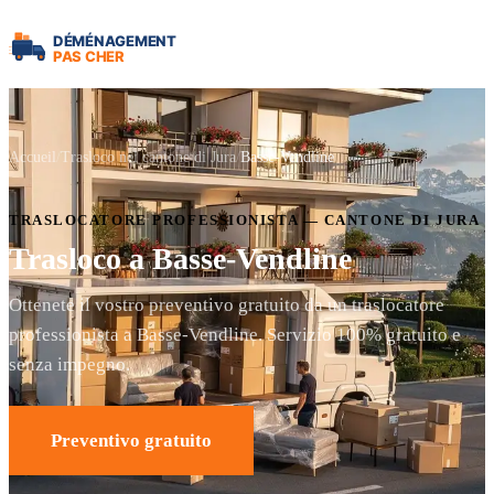
Accueil
Trasloco nel cantone di Jura
Basse-Vendline
TRASLOCATORE PROFESSIONISTA — CANTONE DI JURA
Trasloco a Basse-Vendline
Ottenete il vostro preventivo gratuito da un traslocatore
professionista a Basse-Vendline. Servizio 100% gratuito e
senza impegno.
Preventivo gratuito