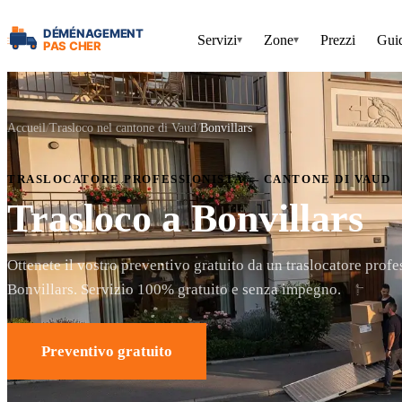
Servizi
Zone
Prezzi
Gui
▾
▾
Accueil
Trasloco nel cantone di Vaud
Bonvillars
TRASLOCATORE PROFESSIONISTA — CANTONE DI VAUD
Trasloco a Bonvillars
Ottenete il vostro preventivo gratuito da un traslocatore profe
Bonvillars. Servizio 100% gratuito e senza impegno.
Preventivo gratuito