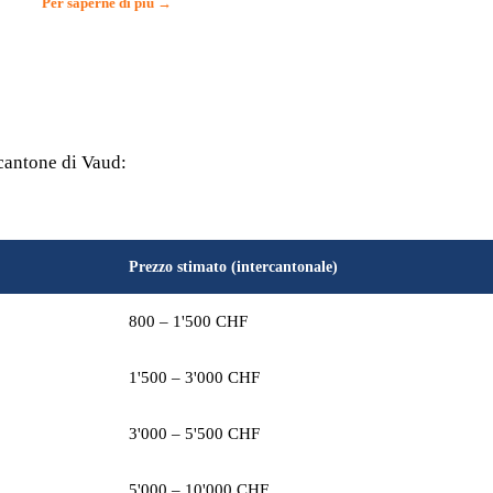
Per saperne di più →
 cantone di Vaud:
Prezzo stimato (intercantonale)
800 – 1'500 CHF
1'500 – 3'000 CHF
3'000 – 5'500 CHF
5'000 – 10'000 CHF