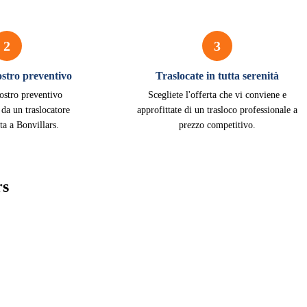
2
3
vostro preventivo
Traslocate in tutta serenità
vostro preventivo
Scegliete l'offerta che vi conviene e
 da un traslocatore
approfittate di un trasloco professionale a
ta a Bonvillars.
prezzo competitivo.
rs