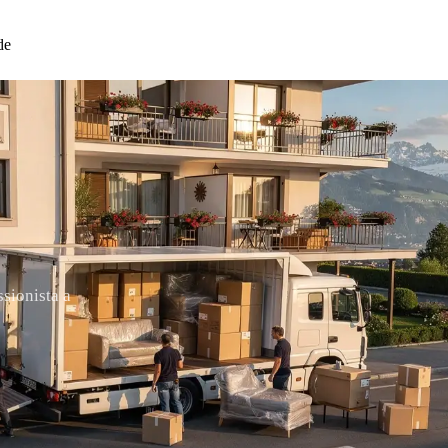
de
ssionista a