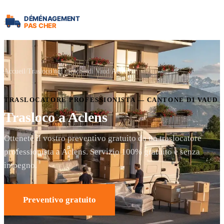
Accueil
Trasloco nel cantone di Vaud
Aclens
TRASLOCATORE PROFESSIONISTA — CANTONE DI VAUD
Trasloco a Aclens
Ottenete il vostro preventivo gratuito da un traslocatore
professionista a Aclens. Servizio 100% gratuito e senza
impegno.
Preventivo gratuito