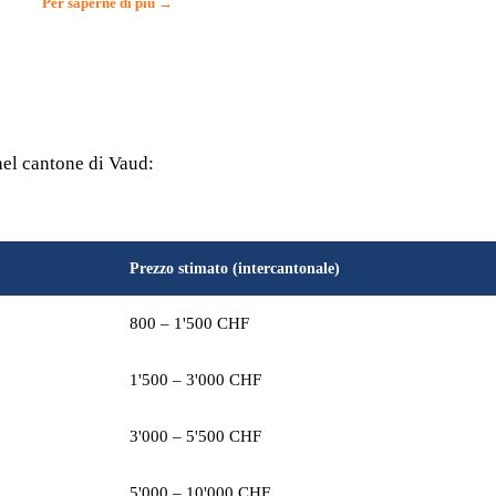
Per saperne di più →
nel cantone di Vaud:
Prezzo stimato (intercantonale)
800 – 1'500 CHF
1'500 – 3'000 CHF
3'000 – 5'500 CHF
5'000 – 10'000 CHF