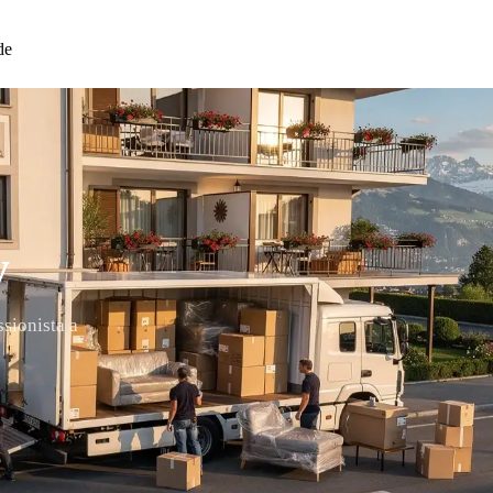
de
y
ssionista a