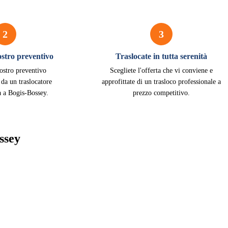
2
3
vostro preventivo
Traslocate in tutta serenità
vostro preventivo
Scegliete l'offerta che vi conviene e
 da un traslocatore
approfittate di un trasloco professionale a
a a Bogis-Bossey.
prezzo competitivo.
ssey