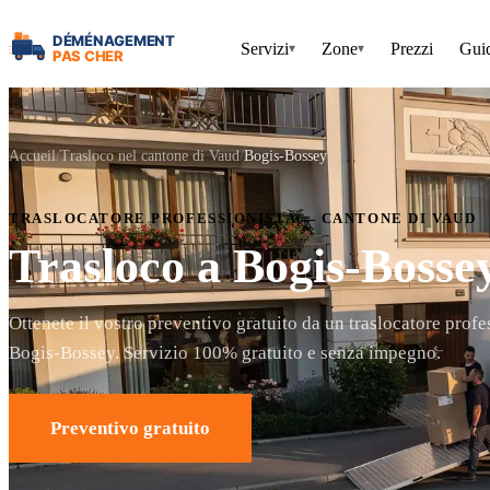
Servizi
Zone
Prezzi
Gui
▾
▾
Accueil
Trasloco nel cantone di Vaud
Bogis-Bossey
TRASLOCATORE PROFESSIONISTA — CANTONE DI VAUD
Trasloco a Bogis-Bosse
Ottenete il vostro preventivo gratuito da un traslocatore profe
Bogis-Bossey. Servizio 100% gratuito e senza impegno.
Preventivo gratuito