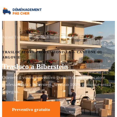
Accueil
Trasloco nel cantone di Argovie
Biberstein
TRASLOCATORE PROFESSIONISTA — CANTONE DI
ARGOVIE
Trasloco a Biberstein
Ottenete il vostro preventivo gratuito da un traslocatore
professionista a Biberstein. Servizio 100% gratuito e senza
impegno.
Preventivo gratuito