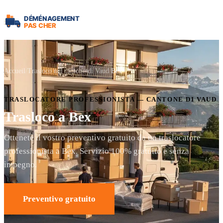
Accueil
Trasloco nel cantone di Vaud
Bex
TRASLOCATORE PROFESSIONISTA — CANTONE DI VAUD
Trasloco a Bex
Ottenete il vostro preventivo gratuito da un traslocatore
professionista a Bex. Servizio 100% gratuito e senza
impegno.
Preventivo gratuito