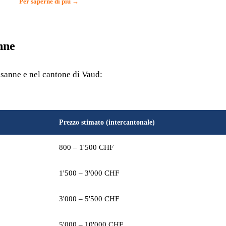
Per saperne di più →
nne
usanne e nel cantone di Vaud:
Prezzo stimato (intercantonale)
800 – 1'500 CHF
1'500 – 3'000 CHF
3'000 – 5'500 CHF
5'000 – 10'000 CHF