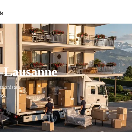
de
r-Lausanne
ssionista a
no.