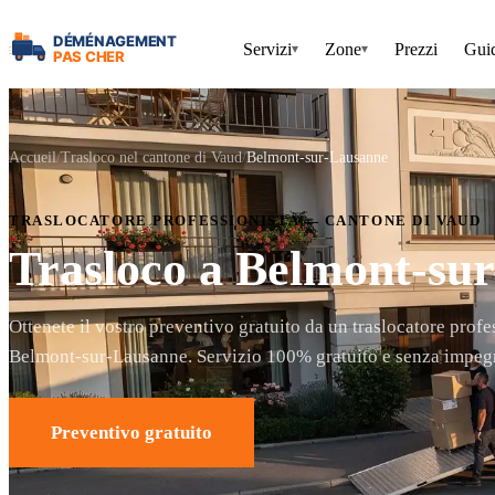
Servizi
Zone
Prezzi
Gui
▾
▾
Accueil
Trasloco nel cantone di Vaud
Belmont-sur-Lausanne
TRASLOCATORE PROFESSIONISTA — CANTONE DI VAUD
Trasloco a Belmont-su
Ottenete il vostro preventivo gratuito da un traslocatore profe
Belmont-sur-Lausanne. Servizio 100% gratuito e senza impeg
Preventivo gratuito