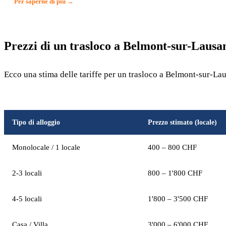
Per saperne di più →
Prezzi di un trasloco a Belmont-sur-Lausa
Ecco una stima delle tariffe per un trasloco a Belmont-sur-La
Tipo di alloggio
Prezzo stimato (locale)
Monolocale / 1 locale
400 – 800 CHF
2-3 locali
800 – 1'800 CHF
4-5 locali
1'800 – 3'500 CHF
Casa / Villa
3'000 – 6'000 CHF