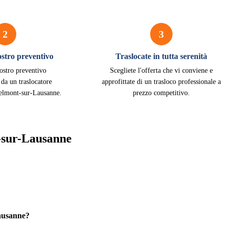
2
3
vostro preventivo
Traslocate in tutta serenità
vostro preventivo
Scegliete l'offerta che vi conviene e
 da un traslocatore
approfittate di un trasloco professionale a
Belmont-sur-Lausanne.
prezzo competitivo.
-sur-Lausanne
ausanne?