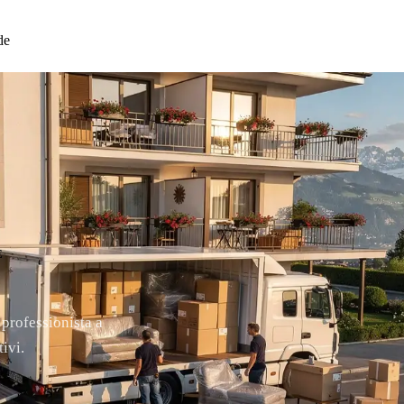
de
E
 professionista a
ivi.