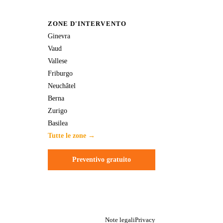
ZONE D'INTERVENTO
Ginevra
Vaud
Vallese
Friburgo
Neuchâtel
Berna
Zurigo
Basilea
Tutte le zone →
Preventivo gratuito
Note legali
Privacy