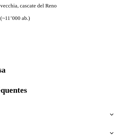
 vecchia, cascate del Reno
 (~11’000 ab.)
sa
équentes