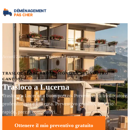
Accueil
Zone d'intervento
Trasloco a Lucerna
TRASLOCATORE PROFESSIONISTA NEL VOSTRO
CANTONE
Trasloco a Lucerna
Trasloco a Lucerna a buon prezzo. Preventivo di traslocatore
professionista a Lucerna. Preventivo gratuito, servizio
rapido, prezzi competitivi.
Ottenere il mio preventivo gratuito