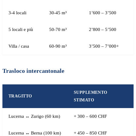
3-4 locali
30-45 m³
1’600 – 3’500
5 locali e più
50-70 m³
2’800 – 5’500
Villa / casa
60-90 m³
3’500 – 7’000+
Trasloco intercantonale
SUPPLEMENTO
TRAGITTO
STIMATO
Lucerna ↔ Zurigo (60 km)
+ 300 – 600 CHF
Lucerna ↔ Berna (100 km)
+ 450 – 850 CHF