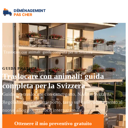
Accueil
Informazioni pratiche
Traslocare con animali: guida completa per la Svizzera
GUIDA PRATICA
Traslocare con animali: guida
completa per la Svizzera
Guida per traslocare con cane, gatto, NAC in Svizzera.
Regolamentazione, trasporto, tassa sul cane, adattamento al
nuovo alloggio, trasloco internazionale.
Ottenere il mio preventivo gratuito