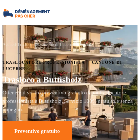
Accueil
Trasloco nel cantone di Lucerne
Buttisholz
TRASLOCATORE PROFESSIONISTA — CANTONE DI
LUCERNE
Trasloco a Buttisholz
Ottenete il vostro preventivo gratuito da un traslocatore
professionista a Buttisholz. Servizio 100% gratuito e senza
impegno.
Preventivo gratuito