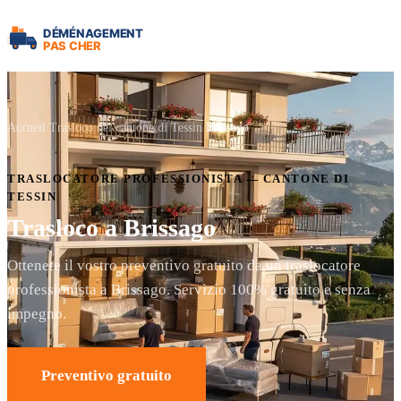
Accueil
Trasloco nel cantone di Tessin
Brissago
TRASLOCATORE PROFESSIONISTA — CANTONE DI
TESSIN
Trasloco a Brissago
Ottenete il vostro preventivo gratuito da un traslocatore
professionista a Brissago. Servizio 100% gratuito e senza
impegno.
Preventivo gratuito