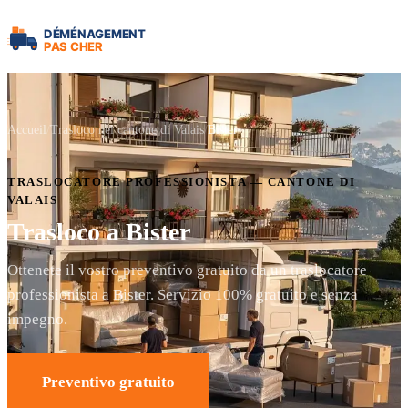
Accueil
Trasloco nel cantone di Valais
Bister
TRASLOCATORE PROFESSIONISTA — CANTONE DI
VALAIS
Trasloco a Bister
Ottenete il vostro preventivo gratuito da un traslocatore
professionista a Bister. Servizio 100% gratuito e senza
impegno.
Preventivo gratuito