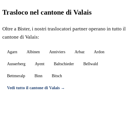
Trasloco nel cantone di Valais
Oltre a Bister, i nostri traslocatori partner operano in tutto il
cantone di Valais:
Agarn
Albinen
Anniviers
Arbaz
Ardon
Ausserberg
Ayent
Baltschieder
Bellwald
Bettmeralp
Binn
Bitsch
Vedi tutto il cantone di Valais →
Trasloco a Bister — Preventivo gratuito