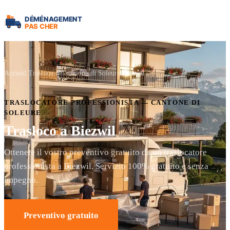
Accueil
Trasloco nel cantone di Soleure
Biezwil
TRASLOCATORE PROFESSIONISTA — CANTONE DI
SOLEURE
Trasloco a Biezwil
Ottenete il vostro preventivo gratuito da un traslocatore
professionista a Biezwil. Servizio 100% gratuito e senza
impegno.
Preventivo gratuito