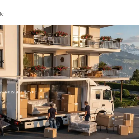
de
NS
ssionista a Bever.