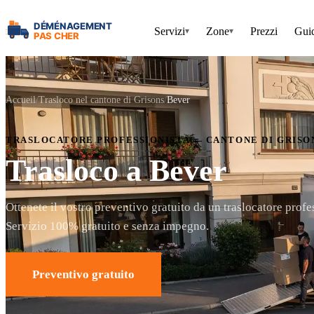
Servizi
Zone
Prezzi
Gui
▾
▾
Accueil
Trasloco nel cantone di Grisons
Bever
TRASLOCATORE PROFESSIONISTA — CANTONE DI GRISO
Trasloco a Bever
Ottenete il vostro preventivo gratuito da un traslocatore profe
Servizio 100% gratuito e senza impegno.
Preventivo gratuito