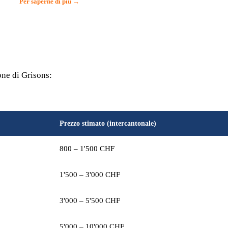
Per saperne di più →
one di Grisons:
Prezzo stimato (intercantonale)
800 – 1'500 CHF
1'500 – 3'000 CHF
3'000 – 5'500 CHF
5'000 – 10'000 CHF