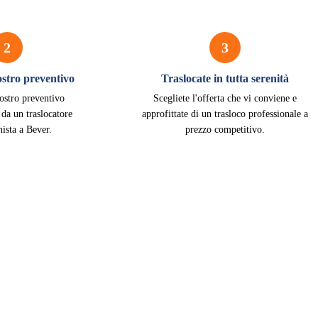
2
3
vostro preventivo
Traslocate in tutta serenità
vostro preventivo
Scegliete l'offerta che vi conviene e
 da un traslocatore
approfittate di un trasloco professionale a
nista a Bever.
prezzo competitivo.