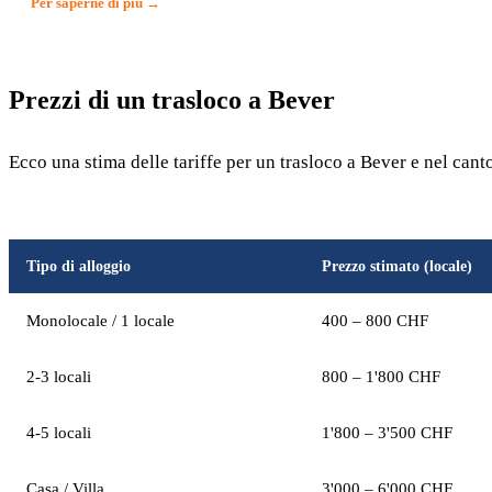
Per saperne di più →
Prezzi di un trasloco a Bever
Ecco una stima delle tariffe per un trasloco a Bever e nel cant
Tipo di alloggio
Prezzo stimato (locale)
Monolocale / 1 locale
400 – 800 CHF
2-3 locali
800 – 1'800 CHF
4-5 locali
1'800 – 3'500 CHF
Casa / Villa
3'000 – 6'000 CHF