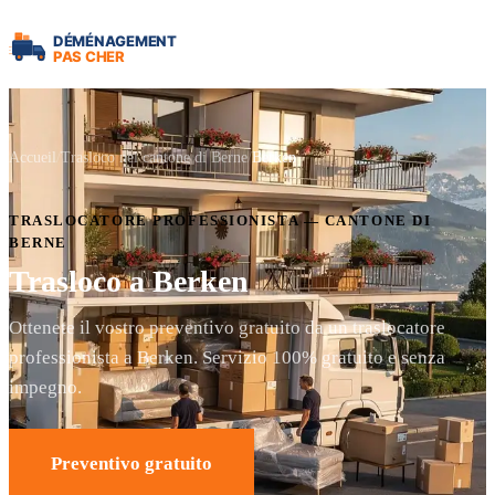
Accueil
Trasloco nel cantone di Berne
Berken
TRASLOCATORE PROFESSIONISTA — CANTONE DI
BERNE
Trasloco a Berken
Ottenete il vostro preventivo gratuito da un traslocatore
professionista a Berken. Servizio 100% gratuito e senza
impegno.
Preventivo gratuito