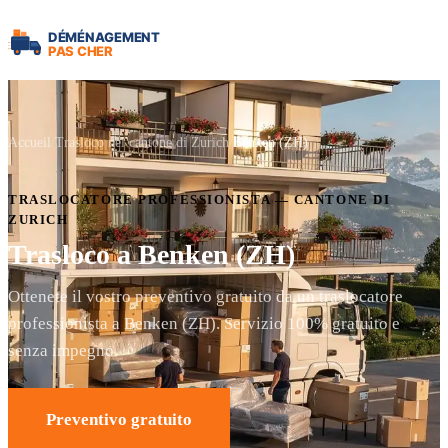
Accueil
Trasloco nel cantone di Zurich
Benken (ZH)
TRASLOCATORE PROFESSIONISTA — CANTONE DI
ZURICH
Trasloco a Benken (ZH)
Ottenete il vostro preventivo gratuito da un traslocatore
professionista a Benken (ZH). Servizio 100% gratuito e
senza impegno.
Preventivo gratuito