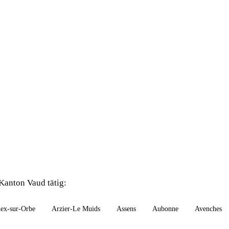
anton Vaud tätig:
ex-sur-Orbe
Arzier-Le Muids
Assens
Aubonne
Avenches