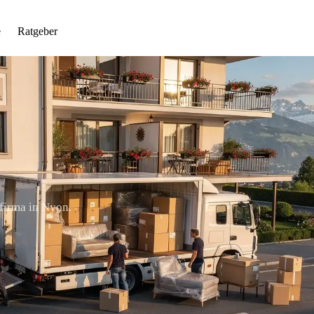
e
Ratgeber
sfirma in Nyon.