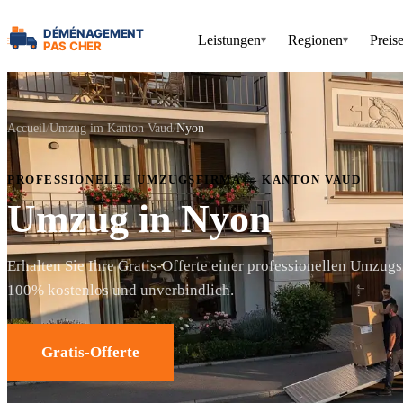
Leistungen
Regionen
Preis
▾
▾
Accueil
Umzug im Kanton Vaud
Nyon
PROFESSIONELLE UMZUGSFIRMA — KANTON VAUD
Umzug in Nyon
Erhalten Sie Ihre Gratis-Offerte einer professionellen Umzug
100% kostenlos und unverbindlich.
Gratis-Offerte