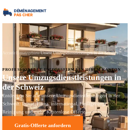
Accueil
Einsatzgebiete
Unsere Umzugsdienstleistungen in der Schweiz
PROFESSIONELLE UMZUGSFIRMA IN IHREM KANTON
Unsere Umzugsdienstleistungen in
der Schweiz
Entdecken Sie alle unsere Umzugsdienstleistungen in der
Schweiz: Privat, Firma, international, Einlagerung,
Reinigung und mehr. Kostenlose Offerte.
Gratis-Offerte anfordern