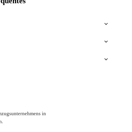
équentes
 an
 Umzugsunternehmens in
h.