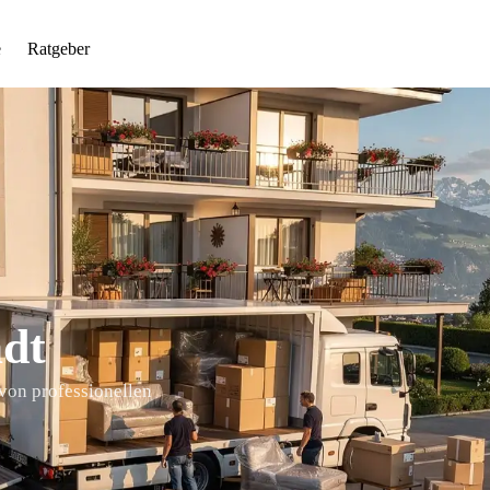
e
Ratgeber
dt
von professionellen