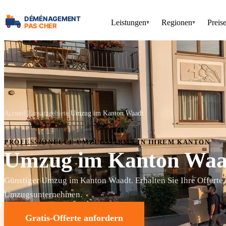
Leistungen
Regionen
Preis
▾
▾
Accueil
Einsatzgebiete
Umzug im Kanton Waadt
PROFESSIONELLE UMZUGSFIRMA IN IHREM KANTON
Umzug im Kanton Waa
Günstiger Umzug im Kanton Waadt. Erhalten Sie Ihre Offerte 
Umzugsunternehmen.
Gratis-Offerte anfordern