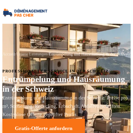
Accueil
Unsere Leistungen
Entrümpelung und Hausräumung in der Schweiz
PROFESSIONELLER SERVICE IN DER SCHWEIZ
Entrümpelung und Hausräumung
in der Schweiz
Entrümpelung und Hausräumung in der Schweiz: Preise pro
m³, Sortierung, Recycling, Erbschaft. Abfallvorschriften.
Kostenlose Offerte geprüfter Profis.
Gratis-Offerte anfordern