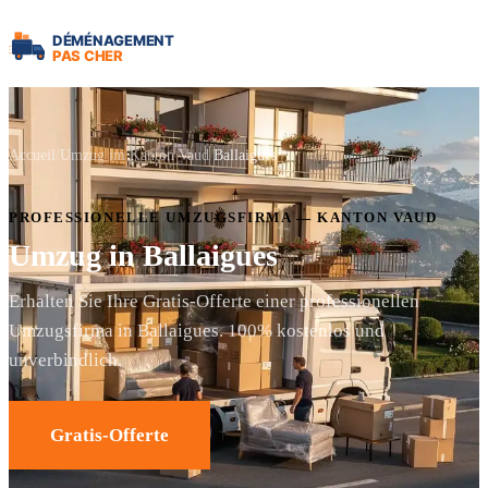
Accueil
Umzug im Kanton Vaud
Ballaigues
PROFESSIONELLE UMZUGSFIRMA — KANTON VAUD
Umzug in Ballaigues
Erhalten Sie Ihre Gratis-Offerte einer professionellen
Umzugsfirma in Ballaigues. 100% kostenlos und
unverbindlich.
Gratis-Offerte