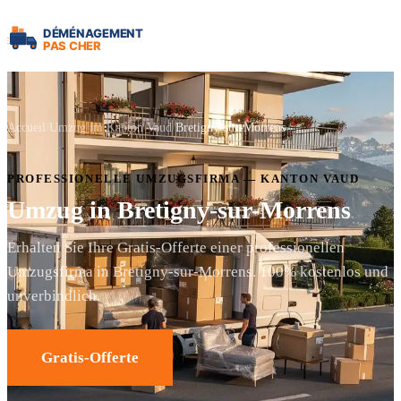
Accueil
Umzug im Kanton Vaud
Bretigny-sur-Morrens
PROFESSIONELLE UMZUGSFIRMA — KANTON VAUD
Umzug in Bretigny-sur-Morrens
Erhalten Sie Ihre Gratis-Offerte einer professionellen
Umzugsfirma in Bretigny-sur-Morrens. 100% kostenlos und
unverbindlich.
Gratis-Offerte