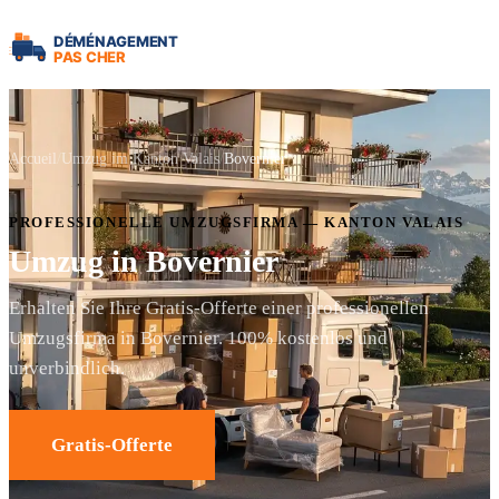
Accueil
Umzug im Kanton Valais
Bovernier
PROFESSIONELLE UMZUGSFIRMA — KANTON VALAIS
Umzug in Bovernier
Erhalten Sie Ihre Gratis-Offerte einer professionellen
Umzugsfirma in Bovernier. 100% kostenlos und
unverbindlich.
Gratis-Offerte