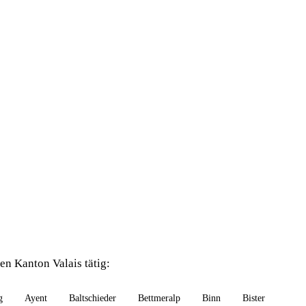
n Kanton Valais tätig:
g
Ayent
Baltschieder
Bettmeralp
Binn
Bister