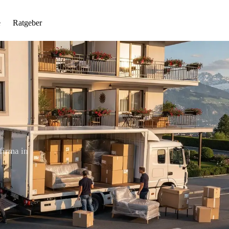
e
Ratgeber
firma in