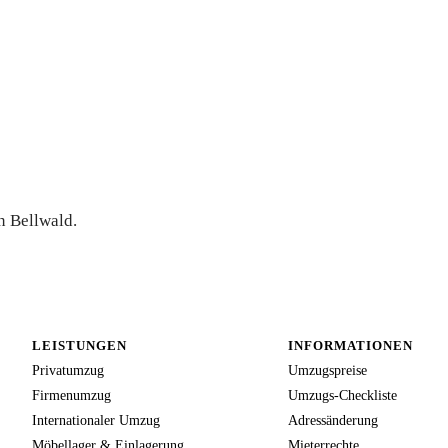
ferte
n Bellwald.
LEISTUNGEN
INFORMATIONEN
Privatumzug
Umzugspreise
Firmenumzug
Umzugs-Checkliste
Internationaler Umzug
Adressänderung
Möbellager & Einlagerung
Mieterrechte