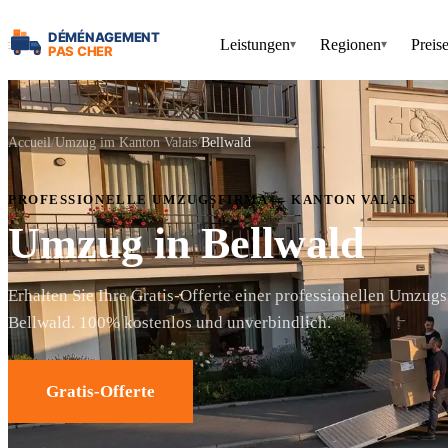
Leistungen
Regionen
Preis
▾
▾
Accueil
Umzug im Kanton Valais
Bellwald
PROFESSIONELLE UMZUGSFIRMA — KANTON VALAIS
Umzug in Bellwald
Erhalten Sie Ihre Gratis-Offerte einer professionellen Umzugs
Bellwald. 100% kostenlos und unverbindlich.
Gratis-Offerte