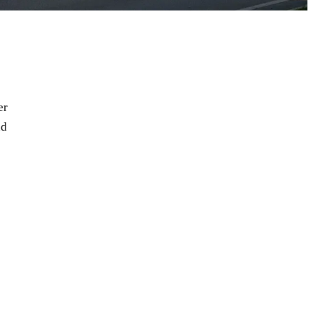
er
nd