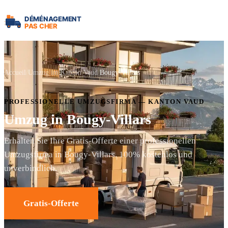
Accueil
Umzug im Kanton Vaud
Bougy-Villars
PROFESSIONELLE UMZUGSFIRMA — KANTON VAUD
Umzug in Bougy-Villars
Erhalten Sie Ihre Gratis-Offerte einer professionellen
Umzugsfirma in Bougy-Villars. 100% kostenlos und
unverbindlich.
Gratis-Offerte