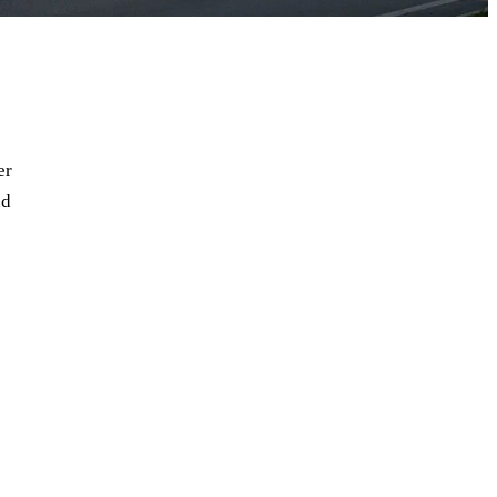
er
nd