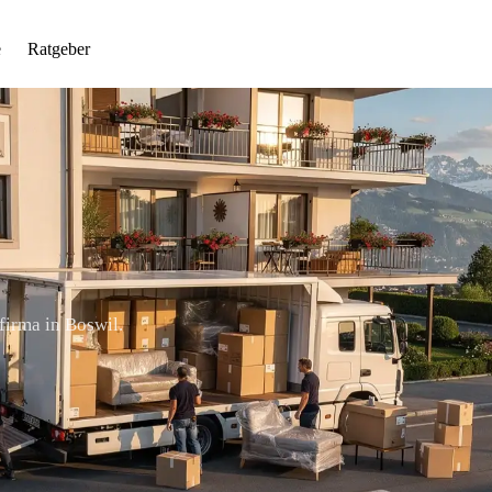
e
Ratgeber
firma in Boswil.