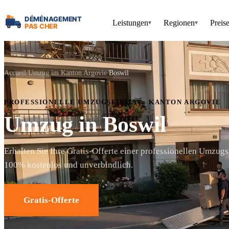
Leistungen
Regionen
Preis
▾
▾
Accueil
Umzug im Kanton Argovie
Boswil
PROFESSIONELLE UMZUGSFIRMA — KANTON ARGOVIE
Umzug in Boswil
Erhalten Sie Ihre Gratis-Offerte einer professionellen Umzugs
100% kostenlos und unverbindlich.
Gratis-Offerte