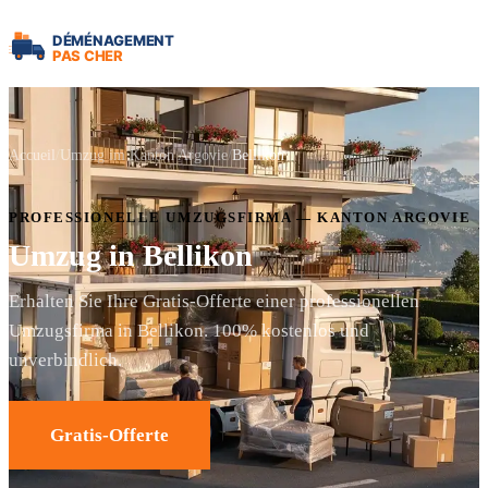
Accueil
Umzug im Kanton Argovie
Bellikon
PROFESSIONELLE UMZUGSFIRMA — KANTON ARGOVIE
Umzug in Bellikon
Erhalten Sie Ihre Gratis-Offerte einer professionellen
Umzugsfirma in Bellikon. 100% kostenlos und
unverbindlich.
Gratis-Offerte