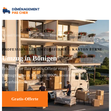
Accueil
Umzug im Kanton Berne
Bönigen
PROFESSIONELLE UMZUGSFIRMA — KANTON BERNE
Umzug in Bönigen
Erhalten Sie Ihre Gratis-Offerte einer professionellen
Umzugsfirma in Bönigen. 100% kostenlos und
unverbindlich.
Gratis-Offerte