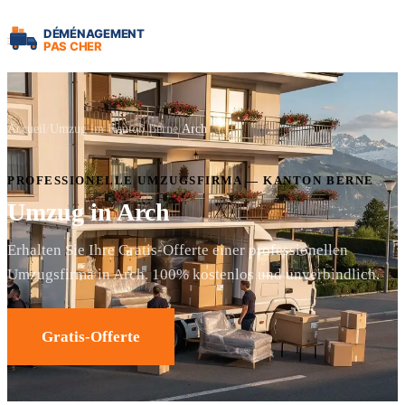
Accueil
Umzug im Kanton Berne
Arch
PROFESSIONELLE UMZUGSFIRMA — KANTON BERNE
Umzug in Arch
Erhalten Sie Ihre Gratis-Offerte einer professionellen
Umzugsfirma in Arch. 100% kostenlos und unverbindlich.
Gratis-Offerte