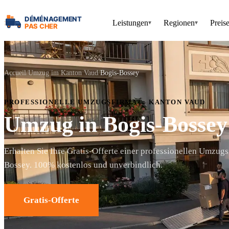
Leistungen
Regionen
Preis
▾
▾
Accueil
Umzug im Kanton Vaud
Bogis-Bossey
PROFESSIONELLE UMZUGSFIRMA — KANTON VAUD
Umzug in Bogis-Bossey
Erhalten Sie Ihre Gratis-Offerte einer professionellen Umzugs
Bossey. 100% kostenlos und unverbindlich.
Gratis-Offerte