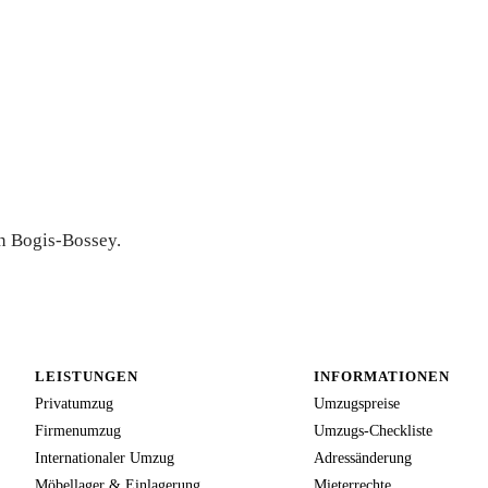
s-Offerte
in Bogis-Bossey.
LEISTUNGEN
INFORMATIONEN
Privatumzug
Umzugspreise
Firmenumzug
Umzugs-Checkliste
Internationaler Umzug
Adressänderung
Möbellager & Einlagerung
Mieterrechte