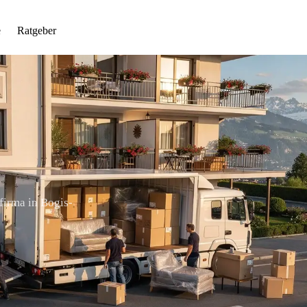
e
Ratgeber
firma in Bogis-