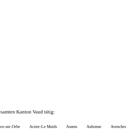
?
samten Kanton Vaud tätig:
ex-sur-Orbe
Arzier-Le Muids
Assens
Aubonne
Avenches