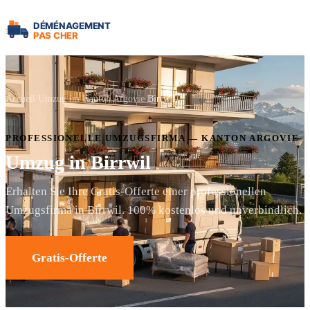
Accueil
Umzug im Kanton Argovie
Birrwil
PROFESSIONELLE UMZUGSFIRMA — KANTON ARGOVIE
Umzug in Birrwil
Erhalten Sie Ihre Gratis-Offerte einer professionellen
Umzugsfirma in Birrwil. 100% kostenlos und unverbindlich.
Gratis-Offerte