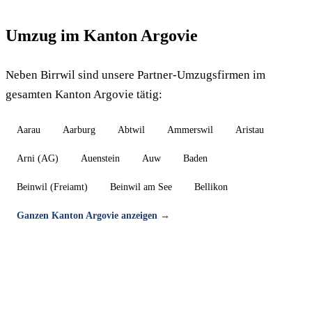
Umzug im Kanton Argovie
Neben Birrwil sind unsere Partner-Umzugsfirmen im
gesamten Kanton Argovie tätig:
Aarau
Aarburg
Abtwil
Ammerswil
Aristau
Arni (AG)
Auenstein
Auw
Baden
Beinwil (Freiamt)
Beinwil am See
Bellikon
Ganzen Kanton Argovie anzeigen →
Umzug in Birrwil — Gratis-Offerte