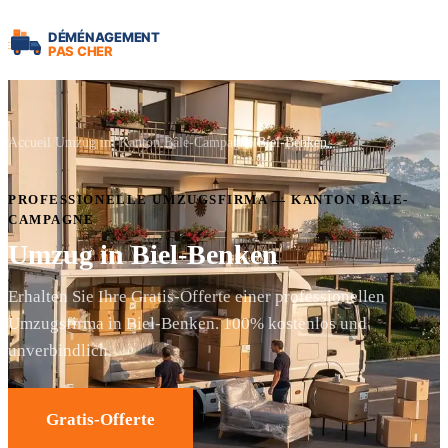
Accueil
Umzug im Kanton Bâle-Campagne
Biel-Benken
PROFESSIONELLE UMZUGSFIRMA — KANTON BÂLE-
CAMPAGNE
Umzug in Biel-Benken
Erhalten Sie Ihre Gratis-Offerte einer professionellen
Umzugsfirma in Biel-Benken. 100% kostenlos und
unverbindlich.
Gratis-Offerte